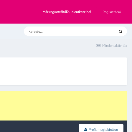
Regisztráció
Már regisztráltál? Jelentkezz be!
Minden aktivitás
Profil megtekintése