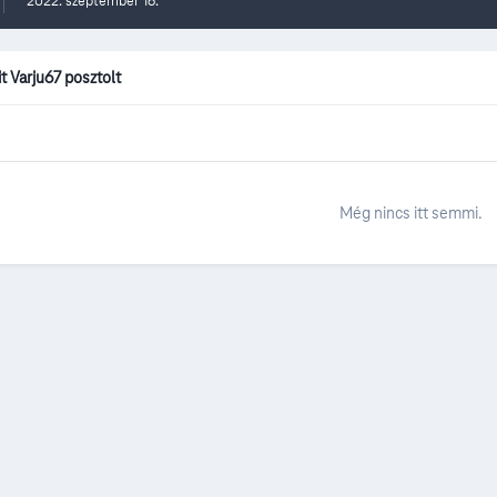
2022. szeptember 16.
t Varju67 posztolt
Még nincs itt semmi.