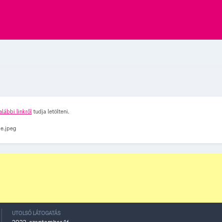
alábbi linkről
tudja letölteni.
UTOLSÓ LÁTOGATÁS