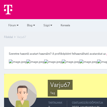
Fórum
Blog
Súgó
Keresés
Főoldal
Varju67
Szeretne hasonló avatart használni? A profilképként felhasználható avatarokat az
Varju67
Tag
TARTALMAK
CSATLAKOZÁS IDŐPONTJA