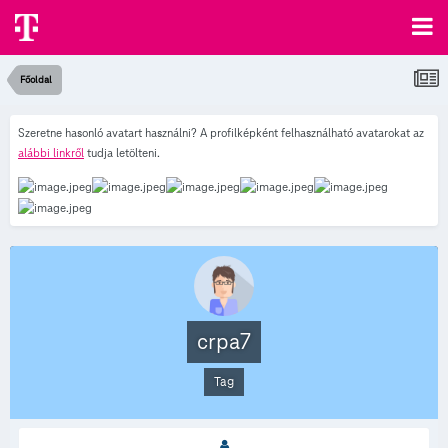
Főoldal
Szeretne hasonló avatart használni? A profilképként felhasználható avatarokat az
alábbi linkről
tudja letölteni.
crpa7
Tag