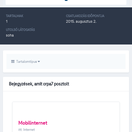
TARTALMAK
CSATLAKOZÁS IDŐPONTJA
1
2015. augusztus 2.
UTOLSÓ LÁTOGATÁS
soha
Tartalomtípus
Bejegyzések, amit crpa7 posztolt
Mobilinternet
itt:
Internet