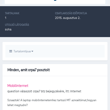
TARTALMAK
CSATLAKOZÁS IDŐPONTJA
1
2015. augusztus 2.
UTOLSÓ LÁTOGATÁS
soha
Tartalomtípus
Minden, amit crpa7 posztolt
Mobilinternet
question válaszolt
crpa7
btz
bejegyzésére, itt:
Internet
Sziasztok! A laptop mobilinternetemhez tartozó MT aznosítómat,hogyan
lehet megtudni?