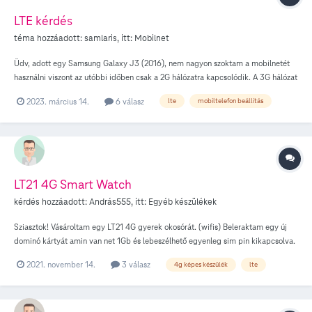
LTE kérdés
téma hozzáadott:
samlaris
, itt:
Mobilnet
Üdv, adott egy Samsung Galaxy J3 (2016), nem nagyon szoktam a mobilnetét
használni viszont az utóbbi időben csak a 2G hálózatra kapcsolódik. A 3G hálózat
mellett az LTE is le lett lőve vagy csak valamit át kéne állítanom? Jelenleg
2023. március 14.
6 válasz
lte
mobiltelefon beállítás
LTE/3G/2G (auto) van beállítva. APN-nél próbáltam az alap (wnw) meg a
telekom által írtat is (internet, pap stb...). Elvileg ez a telefon még jó a
hálózatokra, legalábbis IMEI megadása után nem adtak lehetőséget
készülékcserére. Előre is köszönöm.
LT21 4G Smart Watch
kérdés hozzáadott:
András555
, itt:
Egyéb készülékek
Sziasztok! Vásároltam egy LT21 4G gyerek okosórát. (wifis) Beleraktam egy új
dominó kártyát amin van net 1Gb és lebeszélhető egyenleg sim pin kikapcsolva.
Elindul az óra, lehet vele telefonálni meg lehet hívni is az órát mutatja a 4g kis
2021. november 14.
3 válasz
4g képes készülék
lte
ikont de nincs internet kapcsolat le fel kis nyilak nincsenek. Megnézve az APN
beállításokat minden jó amit gyárilag hoz, mind1 csináltam egy új APN profilt
ekkor már a 4g ikon-nál már a kis adat nyilak is megjelennek, küld fogad adatot
azt mutatja de mégse megy fel a netre. A hozzá tartozó app nem találja az óra