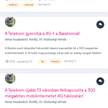
(és még 6 )
net&roll
netplusz
A Telekom gyorsítja a 4G-t a Balatonnál!
téma hozzáadott:
Roli82
, itt:
Közösségi témák
8 Balaton-parti település frekventált részein kapcsolták fel a 300 megabites
mobilinternetet. A 14 kelet-magyarországi város után az ország nyugati felében
is fejlesztett a Telekom, így a nyaralók már 8 Balaton-parti település frekventált
(és még 7 )
2016. augusztus 12.
4g
balaton
részein is élvezhetik a villámgyors mobilinternet szolgáltatás előnyeit. A Telekom
4G hálózatának kültéri lakossági lefedettsége elérte a 97,6 százalékot. A
Telekom 8 Balaton-parti település frekventált részein duplájára, akár 300
Mbit/sec-re 1 növelte 4G mobilinternet hálózatának elméleti maximum
sebességét. A fejlesztésben érintett települések Balatonfüred, Balatonkenese,
Balatonlelle, Balatonszabadi, Fonyód, Gyenesdiás, Keszthely és Siófok. A tervek
A Telekom újabb 13 városban felkapcsolta a 300
szerint a Telekom az év végéig több száz újabb bázisállomáson bekapcsolja a
megabites mobilinternetet 4G hálózatán!
4G+ (LTE-Advanced) nagysebességű szélessávú mobilinternet technológiát. A
fejlesztést többek között az okos eszközök terjedésének és a videófogyasztás
téma hozzáadott:
Roli82
, itt:
Közösségi témák
emelkedésének betudható megnövekedett adatigény, továbbá a nyaralóhelyek