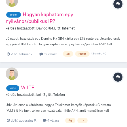
helyét-se és nem is kommunikál vele neten. Valami a mobil net-tel nem jó. De ha
bekapcsolom az órán a wifit akkor egyből minden adat jó. Az app látja az óra
Hogyan kaphatom egy
ip-cím
helyét stb. Mi lehet a baja? Valakinek valami ötlete van? Előre is köszönöm a
nyilvános/publikus IP?
segítségeket! Üdv: András
kérdés hozzáadott:
David67843
, itt:
Internet
Jó napot, használok egy Domino Fix SIM kártja egy LTE routerbe. Jelenleg csak
egy prívat IP-t kapok. Hogyan kaphatom egy nyilvános/publikus IP-t? Kell
valamilyen speciális díjcsomag? Vagy ez valahol rendelhető? Vagy csak az APN
(és még 4 )
2021. február 2.
12 válasz
3g
router
paraméterek kell módosítani? Üdvözlettel, Dávid.
VoLTE
volte
kérdés hozzáadott:
kotn3l
, itt:
Telefon
Üdv! Az lenne a kérdésem, hogy a Telekomos kártyák képesek 4G hívásra
(VoLTE)? Ha igen, akkor van hozzá valamiféle APN, amit manuálisan kell
beírnom?
2017. augusztus 9.
4 válasz
4g
lte