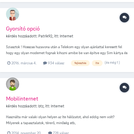
Gyorsító opció
kérdés hozzáadott:
Patrik92
, itt:
Internet
Sziasztok ! Hosszas huzavona után a Telekom egy olyan ajánlattal keresett fel
hogy egy olyan modemet fognak kihozni amibe be van építve egy Sim kártya és
az a mobil internetre csatlakozva fogja kiegészíteni a meglévő 10 megás
(és még 1 )
2016. március 4.
934 válasz
fejlesztés
lte
vezetékes sávszélességemet 30 megára. Valakinél van már ilyen eszköz, esetleg
valakinek valami infója róla ?
Mobilinternet
kérdés hozzáadott:
btz
, itt:
Internet
Használta már valaki olyan helyen az lte hálózatot, ahol eddig nem volt?
Milyenek a tapasztalatok, térerő, minőség stb,
2014. november 20.
728 válasz