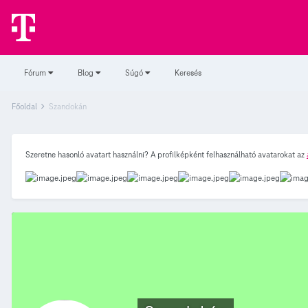
Fórum
Blog
Súgó
Keresés
Főoldal
Szandokán
Szeretne hasonló avatart használni? A profilképként felhasználható avatarokat az