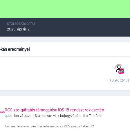
UTOLSÓ LÁTOGATÁS
2025. április 2.
okán eredményei
Kutató (2/13)
RCS szolgáltatás támogatása iOS 18 rendszerek esetén
question válaszolt
Szandokán
vilix
bejegyzésére, itt:
Telefon
Kedves Telekom! Van már információ az RCS szolgáltatásról?