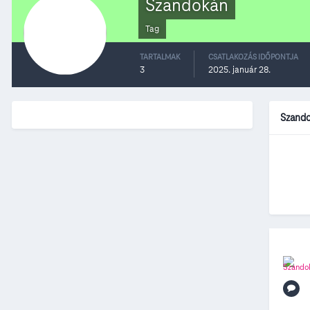
Szandokán
Tag
TARTALMAK
CSATLAKOZÁS IDŐPONTJA
3
2025. január 28.
Szand