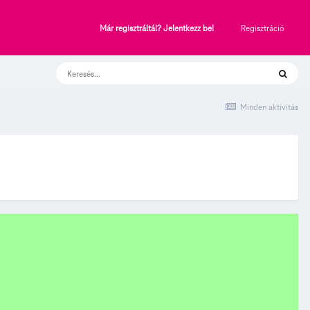
Regisztráció
Már regisztráltál? Jelentkezz be!
Minden aktivitás