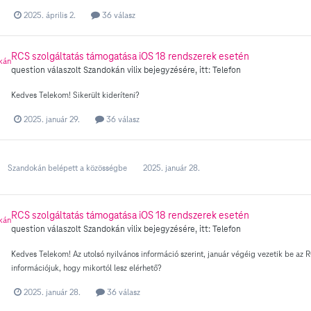
2025. április 2.
36 válasz
RCS szolgáltatás támogatása iOS 18 rendszerek esetén
question válaszolt
Szandokán
vilix
bejegyzésére, itt:
Telefon
Kedves Telekom! Sikerült kideríteni?
2025. január 29.
36 válasz
Szandokán
belépett a közösségbe
2025. január 28.
RCS szolgáltatás támogatása iOS 18 rendszerek esetén
question válaszolt
Szandokán
vilix
bejegyzésére, itt:
Telefon
Kedves Telekom! Az utolsó nyilvános információ szerint, január végéig vezetik be az 
információjuk, hogy mikortól lesz elérhető?
2025. január 28.
36 válasz