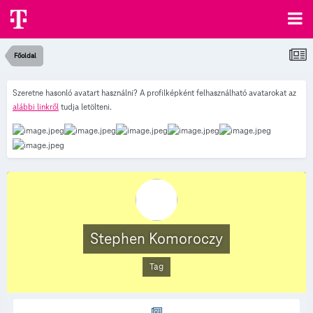
Főoldal
Szeretne hasonló avatart használni? A profilképként felhasználható avatarokat az
alábbi linkről
tudja letölteni.
Stephen Komoroczy
Tag