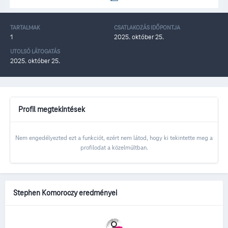
TARTALMAK
CSATLAKOZÁS IDŐPONTJA
1
2025. október 25.
UTOLSÓ LÁTOGATÁS
2025. október 25.
Profil megtekintések
Nem engedélyezted ezt a funkciót, ezért nem látod, hogy ki tekintette meg a
profilodat a közelmúltban.
Stephen Komoroczy eredményei