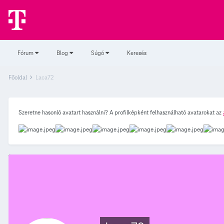
Fórum
Blog
Súgó
Keresés
Főoldal
Laca72
Szeretne hasonló avatart használni? A profilképként felhasználható avatarokat az