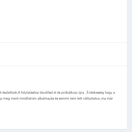
 észleltünk.A folytatáshoz távolítsd el és próbálkozz újra . Érdekesség hogy a
nap meg ment mindhárom alkalmazás és semmi nem lett változtatva ,ma már