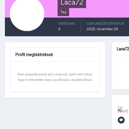
Laca72
Tag
TARTALMAK
CSATLAKOZÁS IDŐPONTJA
4
2025. november 29.
Laca72
Profil megtekintések
Nem engedélyezted ezt a funkciót, ezért nem látod,
hogy ki tekintette meg a profilodat a közelmúltban.