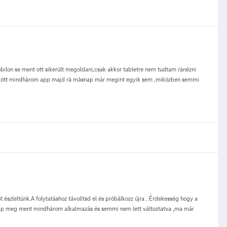
obilon se ment ott sikerült megoldani,csak akkor tabletre nem tudtam rànézni
üködött mindhàrom app majd rà màsnap màr megint egyik sem ,miközben semmi
 észleltünk.A folytatáshoz távolítsd el és próbálkozz újra . Érdekesség hogy a
nap meg ment mindhárom alkalmazás és semmi nem lett változtatva ,ma már