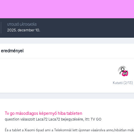
UTOLSÓ LÁTOGATÁS
2025. december 10.
 eredményei
Kutató (2/13)
Tv go másodlagos képernyő hiba tableten
question válaszolt
Laca72
Laca72
bejegyzésére, itt:
TV GO
És a tablet a Xiaomi 6pad ami a Telekomnàl lett újonnan vàsàrolva anno,hibátlan mük