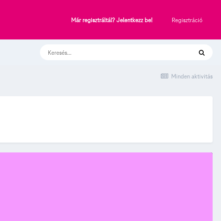
Regisztráció
Már regisztráltál? Jelentkezz be!
Minden aktivitás