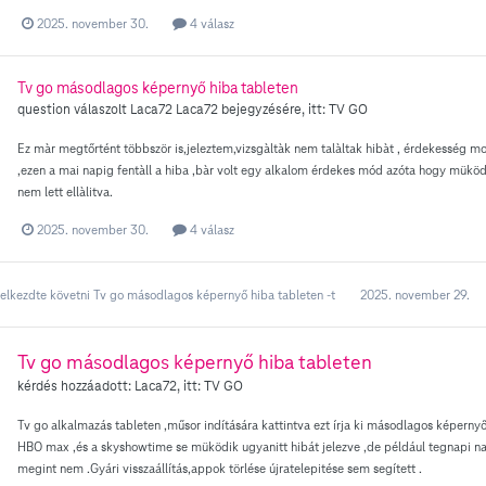
2025. november 30.
4 válasz
Tv go másodlagos képernyő hiba tableten
question válaszolt
Laca72
Laca72
bejegyzésére, itt:
TV GO
Ez màr megtőrtént többször is,jeleztem,vizsgàltàk nem talàltak hibàt , érdekesség m
,ezen a mai napig fentàll a hiba ,bàr volt egy alkalom érdekes mód azóta hogy m
nem lett ellàlitva.
2025. november 30.
4 válasz
elkezdte követni
Tv go másodlagos képernyő hiba tableten
-t
2025. november 29.
Tv go másodlagos képernyő hiba tableten
kérdés hozzáadott:
Laca72
, itt:
TV GO
Tv go alkalmazás tableten ,műsor indítására kattintva ezt írja ki másodlagos képernyőt
HBO max ,és a skyshowtime se müködik ugyanitt hibát jelezve ,de például tegnapi 
megint nem .Gyári visszaállítás,appok törlése újratelepitése sem segített .