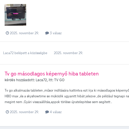
2025. november 29.
3 válasz
Laca72
belépett a közösségbe
2025. november 29.
Tv go másodlagos képernyő hiba tableten
kérdés hozzáadott:
Laca72
, itt:
TV GO
Tv go alkalmazás tableten ,műsor indítására kattintva ezt írja ki másodlagos képernyőt
HBO max ,és a skyshowtime se müködik ugyanitt hibát jelezve ,de például tegnapi 
megint nem .Gyári visszaállítás,appok törlése újratelepitése sem segített .
2025. november 29.
4 válasz