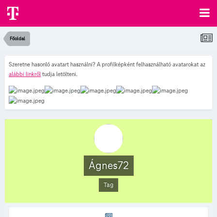
Főoldal
Szeretne hasonló avatart használni? A profilképként felhasználható avatarokat az
alábbi linkről
tudja letölteni.
Ágnes72
Tag