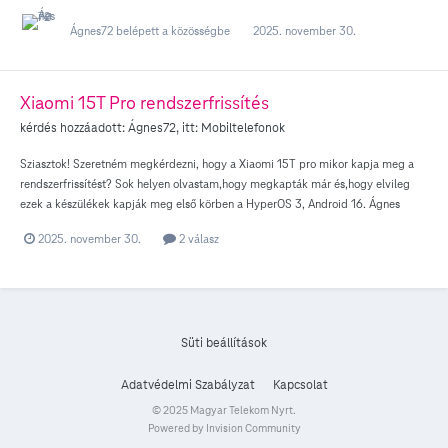
Ágnes72
belépett a közösségbe
2025. november 30.
Xiaomi 15T Pro rendszerfrissítés
kérdés hozzáadott:
Ágnes72
, itt:
Mobiltelefonok
Sziasztok! Szeretném megkérdezni, hogy a Xiaomi 15T pro mikor kapja meg a
rendszerfrissítést? Sok helyen olvastam,hogy megkapták már és,hogy elvileg
ezek a készülékek kapják meg első körben a HyperOS 3, Android 16. Ágnes
2025. november 30.
2 válasz
Süti beállítások
Adatvédelmi Szabályzat
Kapcsolat
© 2025 Magyar Telekom Nyrt.
Powered by Invision Community