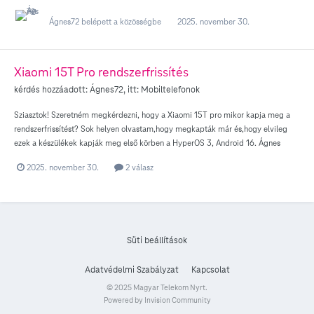
Ágnes72
belépett a közösségbe
2025. november 30.
Xiaomi 15T Pro rendszerfrissítés
kérdés hozzáadott:
Ágnes72
, itt:
Mobiltelefonok
Sziasztok! Szeretném megkérdezni, hogy a Xiaomi 15T pro mikor kapja meg a
rendszerfrissítést? Sok helyen olvastam,hogy megkapták már és,hogy elvileg
ezek a készülékek kapják meg első körben a HyperOS 3, Android 16. Ágnes
2025. november 30.
2 válasz
Süti beállítások
Adatvédelmi Szabályzat
Kapcsolat
© 2025 Magyar Telekom Nyrt.
Powered by Invision Community