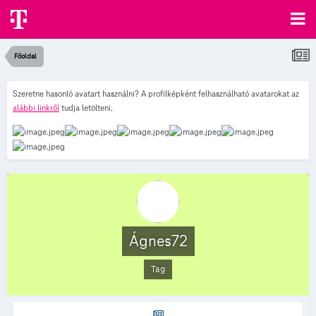
Főoldal
Szeretne hasonló avatart használni? A profilképként felhasználható avatarokat az
alábbi linkről
tudja letölteni.
Ágnes72
Tag