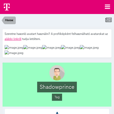
Főoldal
Szeretne hasonló avatart használni? A profilképként felhasználható avatarokat az
alábbi linkről
tudja letölteni.
Shadowprince
Tag