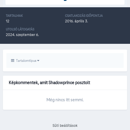
TARTALMAK
CSATLAKOZÁS IDŐPONTJA
12
2016. április 3.
UTOLSÓ LÁTOGATÁS
2024. szeptember 6.
Tartalomtípus
Képkommentek, amit Shadowprince posztolt
Még nincs itt semmi.
Süti beállítások