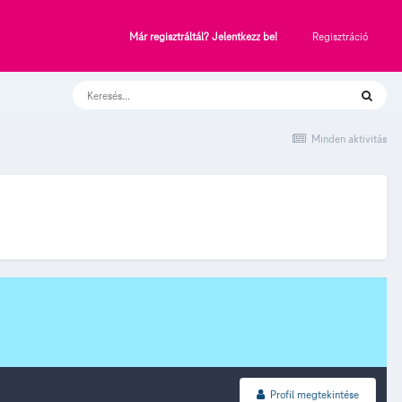
Regisztráció
Már regisztráltál? Jelentkezz be!
Minden aktivitás
Profil megtekintése