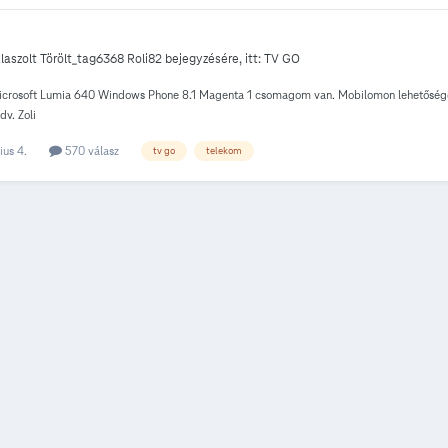
laszolt
Törölt_tag6368
Roli82
bejegyzésére, itt:
TV GO
icrosoft Lumia 640 Windows Phone 8.1 Magenta 1 csomagom van. Mobilomon lehetőségem l
v. Zoli
ius 4.
570 válasz
tv go
telekom