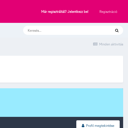
Regisztráció
Már regisztráltál? Jelentkezz be!
Minden aktivitás
Profil megtekintése