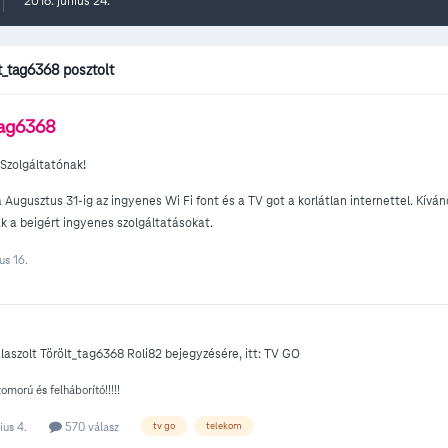
2016. június 24.
t_tag6368 posztolt
tag6368
Szolgáltatónak!
Augusztus 31-ig az ingyenes Wi Fi font és a TV got a korlátlan internettel. K
ák a beigért ingyenes szolgáltatásokat.
us 16.
laszolt
Törölt_tag6368
Roli82
bejegyzésére, itt:
TV GO
omorú és felháborító!!!!!
ius 4.
570 válasz
tv go
telekom