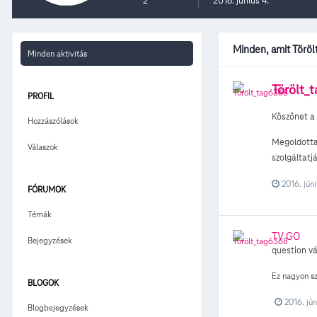
2
2016. június 4.
Minden, amit Töröl
Minden aktivitás
Törölt_
PROFIL
Köszönet a 
Hozzászólások
Megoldotta 
Válaszok
szolgáltatj
2016. júni
FÓRUMOK
Témák
TV GO
Bejegyzések
question vá
Ez nagyon sz
BLOGOK
2016. jún
Blogbejegyzések