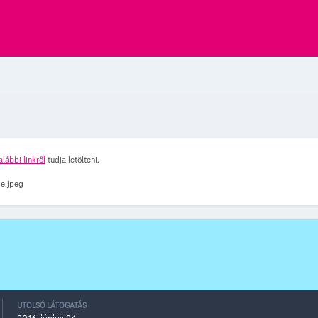
alábbi linkről
tudja letölteni.
UTOLSÓ LÁTOGATÁS