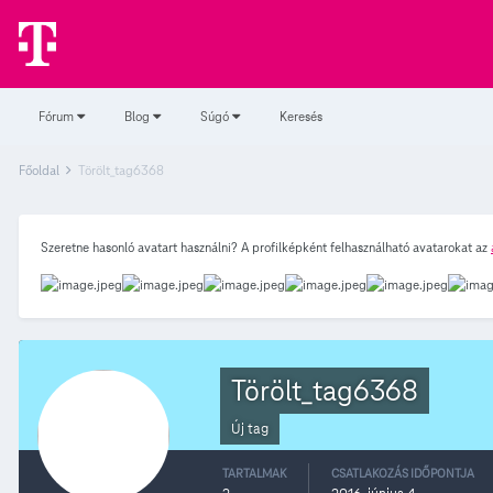
Fórum
Blog
Súgó
Keresés
Főoldal
Törölt_tag6368
Szeretne hasonló avatart használni? A profilképként felhasználható avatarokat az
Törölt_tag6368
Új tag
TARTALMAK
CSATLAKOZÁS IDŐPONTJA