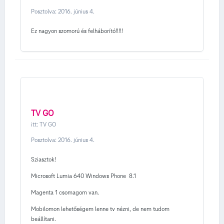
Posztolva:
2016. június 4.
Ez nagyon szomorú és felháborító!!!!!
TV GO
itt:
TV GO
Posztolva:
2016. június 4.
Sziasztok!
Microsoft Lumia 640 Windows Phone 8.1
Magenta 1 csomagom van.
Mobilomon lehetőségem lenne tv nézni, de nem tudom
beállítani.