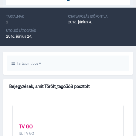
TARTALMAK
CSATLAKOZÁS IDŐPONTJA
2
2016. június 4.
UTOLSÓ LÁTOGATÁS
2016. június 24.
Tartalomtípus
Bejegyzések, amit Törölt_tag6368 posztolt
TV GO
itt:
TV GO