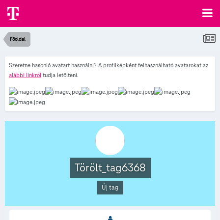
Főoldal
Szeretne hasonló avatart használni? A profilképként felhasználható avatarokat az
alábbi linkről
tudja letölteni.
Törölt_tag6368
Új tag