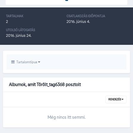
TARTALMAK
CSATLAKOZÁS IDŐPONTJA
2
2016. június 4.
UTOLSÓ LÁTOGATÁS
2016. június 24.
Tartalomtípus
Albumok, amit Törölt_tag6368 posztolt
RENDEZÉS
Még nincs itt semmi.