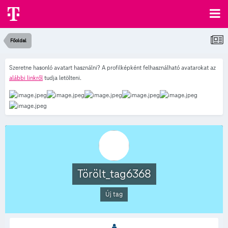
Főoldal
Szeretne hasonló avatart használni? A profilképként felhasználható avatarokat az
alábbi linkről
tudja letölteni.
Törölt_tag6368
Új tag