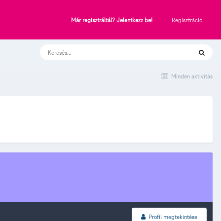
Regisztráció
Már regisztráltál? Jelentkezz be!
Minden aktivitás
Profil megtekintése