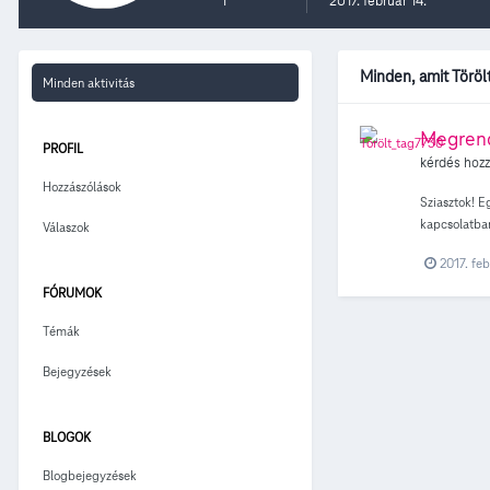
1
2017. február 14.
Minden, amit Töröl
Minden aktivitás
Megren
PROFIL
kérdés hoz
Hozzászólások
Sziasztok! E
kapcsolatban
Válaszok
2017. feb
FÓRUMOK
Témák
Bejegyzések
BLOGOK
Blogbejegyzések