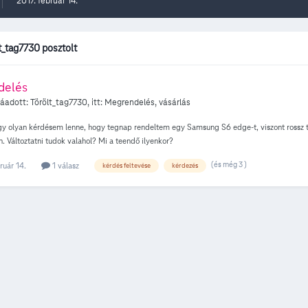
2017. február 14.
t_tag7730 posztolt
delés
záadott:
Törölt_tag7730
, itt:
Megrendelés, vásárlás
gy olyan kérdésem lenne, hogy tegnap rendeltem egy Samsung S6 edge-t, viszont rossz t
. Változtatni tudok valahol? Mi a teendő ilyenkor?
(és még 3 )
ruár 14.
1 válasz
kérdés feltevése
kérdezés