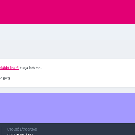
alábbi linkről
tudja letölteni.
UTOLSÓ LÁTOGATÁS