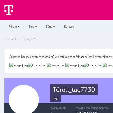
Fórum
Blog
Súgó
Keresés
Főoldal
Törölt_tag7730
Szeretne hasonló avatart használni? A profilképként felhasználható avatarokat az
Törölt_tag7730
Tag
TARTALMAK
CSATLAKOZÁS IDŐPONTJA