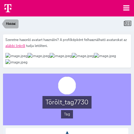
Főoldal
Szeretne hasonló avatart használni? A profilképként felhasználható avatarokat az
alábbi linkről
tudja letölteni.
Törölt_tag7730
Tag