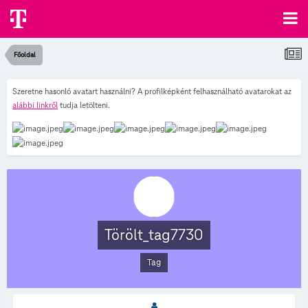
Főoldal
Szeretne hasonló avatart használni? A profilképként felhasználható avatarokat az
alábbi linkről
tudja letölteni.
Törölt_tag7730
Tag