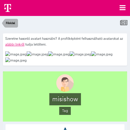
Főoldal
Szeretne hasonló avatart használni? A profilképként felhasználható avatarokat az
alábbi linkről
tudja letölteni.
misishow
Tag