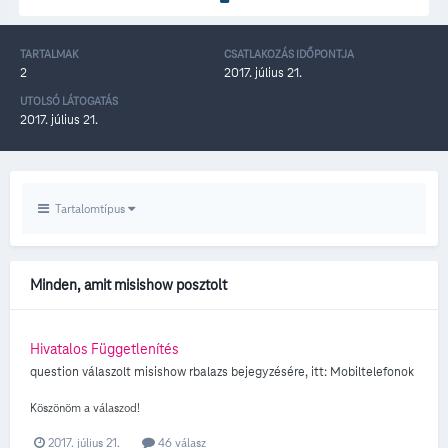
TARTALMAK
CSATLAKOZÁS IDŐPONTJA
2
2017. július 21.
UTOLSÓ LÁTOGATÁS
2017. július 21.
Tartalomtípus
Minden, amit misishow posztolt
Hivatalos Függetlenítés
question válaszolt
misishow
rbalazs
bejegyzésére, itt:
Mobiltelefonok
Köszönöm a válaszod!
2017. július 21.
46 válasz