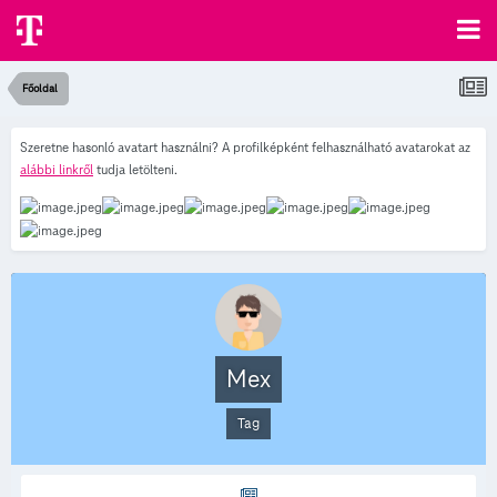
Főoldal
Szeretne hasonló avatart használni? A profilképként felhasználható avatarokat az
alábbi linkről
tudja letölteni.
Mex
Tag