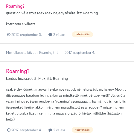
Roaming?
question válaszolt
Mex
Mex
bejegyzésére, itt:
Roaming
köszönöm a választ
2017. szeptember 5.
2 válasz
telefonálás
Mex
elkezdte követni
Roaming?
-t
2017. szeptember 4.
Roaming?
kérdés hozzáadott:
Mex
, itt:
Roaming
csak érdeklődnék...magyar Telekomos vagyok németországban. ha egy Mobil L
díjcsomagos barátom felhív, akkor az mindkettőnknek pénzbe kerül? Július óta
valami nincs egészen rendben a "roaming" csomaggal.... ha már így is horribilis
összegeket fizeünk akkor miért nem maradhatott ez a régoben? miszerint nem
kellett pluszba fizetni semmit ha magyarországról hívtak külföldre (háózaton
belül)
2017. szeptember 4.
2 válasz
telefonálás