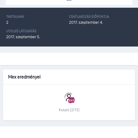
TARTALMAK
CSATLAKOZÁS IDŐPONTJA
2
2017. szeptember 4.
UTOLSÓ LÁTOGATÁS
2017. szeptember 5.
Mex eredményei
Kutató (2/13)