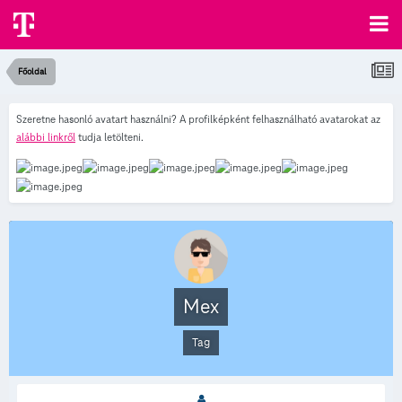
Főoldal
Szeretne hasonló avatart használni? A profilképként felhasználható avatarokat az
alábbi linkről
tudja letölteni.
Mex
Tag