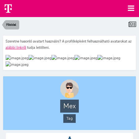
Főoldal
Szeretne hasonló avatart használni? A profilképként felhasználható avatarokat az
alábbi linkről
tudja letölteni.
Mex
Tag