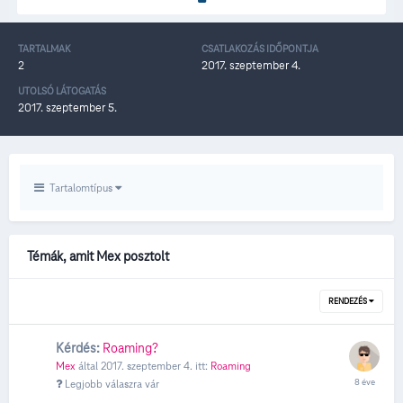
TARTALMAK
CSATLAKOZÁS IDŐPONTJA
2
2017. szeptember 4.
UTOLSÓ LÁTOGATÁS
2017. szeptember 5.
Tartalomtípus
Témák, amit Mex posztolt
RENDEZÉS
Kérdés:
Roaming?
Mex
által
2017. szeptember 4.
itt:
Roaming
Legjobb válaszra vár