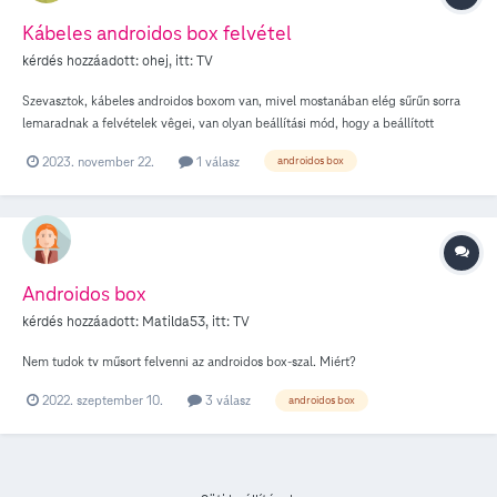
Kábeles androidos box felvétel
kérdés hozzáadott:
ohej
, itt:
TV
Szevasztok, kábeles androidos boxom van, mivel mostanában elég sűrűn sorra
lemaradnak a felvételek vêgei, van olyan beállítási mód, hogy a beállított
felvétel 1/2 órával késöbb álljon le? A régi boxnál volt ilyen lehetőség , a mostani
2023. november 22.
1 válasz
androidos box
boxnál nem igen találok a beállításoknál ilyen lehetőséget. Eléggé bosszantó ha
a beállított felvétel vége lemarad.
Androidos box
kérdés hozzáadott:
Matilda53
, itt:
TV
Nem tudok tv műsort felvenni az androidos box-szal. Miért?
2022. szeptember 10.
3 válasz
androidos box