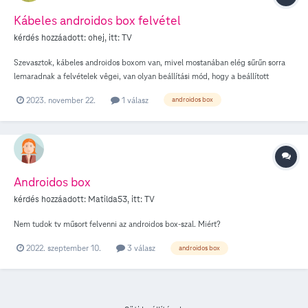
Kábeles androidos box felvétel
kérdés hozzáadott:
ohej
, itt:
TV
Szevasztok, kábeles androidos boxom van, mivel mostanában elég sűrűn sorra
lemaradnak a felvételek vêgei, van olyan beállítási mód, hogy a beállított
felvétel 1/2 órával késöbb álljon le? A régi boxnál volt ilyen lehetőség , a mostani
2023. november 22.
1 válasz
androidos box
boxnál nem igen találok a beállításoknál ilyen lehetőséget. Eléggé bosszantó ha
a beállított felvétel vége lemarad.
Androidos box
kérdés hozzáadott:
Matilda53
, itt:
TV
Nem tudok tv műsort felvenni az androidos box-szal. Miért?
2022. szeptember 10.
3 válasz
androidos box