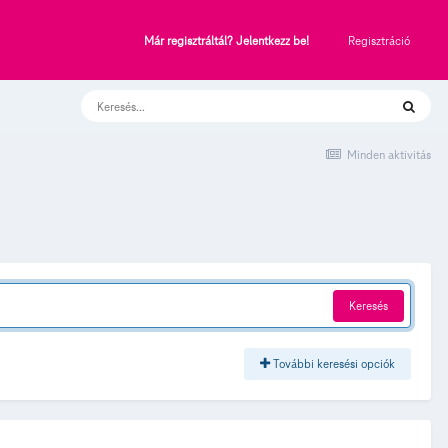
Regisztráció
Már regisztráltál? Jelentkezz be!
Minden aktivitás
Keresés
További keresési opciók