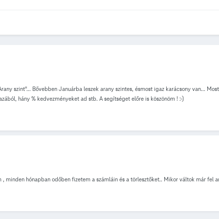
 "Arany szint"... Bővebben Januárba leszek arany szintes, ésmost igaz karácsony van... 
azából, hány % kedvezményeket ad stb. A segítséget előre is köszönöm ! :-)
, minden hónapban odőben fizetem a számláin és a törlesztőket.. Mikor váltok már fel a