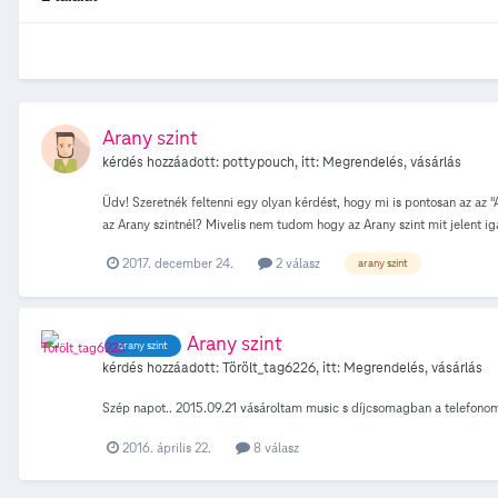
Arany szint
kérdés hozzáadott:
pottypouch
, itt:
Megrendelés, vásárlás
Üdv! Szeretnék feltenni egy olyan kérdést, hogy mi is pontosan az az
az Arany szintnél? Mivelis nem tudom hogy az Arany szint mit jelent ig
2017. december 24.
2 válasz
arany szint
Arany szint
arany szint
kérdés hozzáadott:
Törölt_tag6226
, itt:
Megrendelés, vásárlás
Szép napot.. 2015.09.21 vásároltam music s díjcsomagban a telefonom 
2016. április 22.
8 válasz