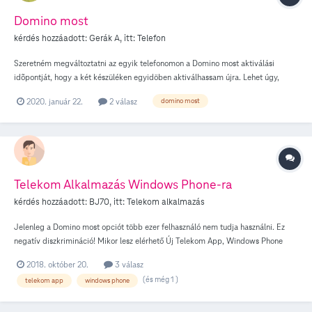
Domino most
kérdés hozzáadott:
Gerák A
, itt:
Telefon
Szeretném megváltoztatni az egyik telefonomon a Domino most aktiválási
idõpontját, hogy a két készüléken egyidöben aktiválhassam újra. Lehet úgy,
hogy az egyiken megszüntetem, majd a másik aktiválásakor ezt is aktiváljam?
2020. január 22.
2 válasz
domino most
Másképp kérdezve : megszűnik e véglegesen az opció, ha kikapcsolom, vagy
bármikor újra aktiválhatom egy új 30 napos ciklusra ?
Telekom Alkalmazás Windows Phone-ra
kérdés hozzáadott:
BJ70
, itt:
Telekom alkalmazás
Jelenleg a Domino most opciót több ezer felhasználó nem tudja használni. Ez
negatív diszkrimináció! Mikor lesz elérhető Új Telekom App, Windows Phone
operációs rendszerű telefon készülékekre? Addig is vissza kellene állítani az
2018. október 20.
3 válasz
internetes online felületen való bekapcsolás lehetőségét!
(és még 1 )
telekom app
windows phone