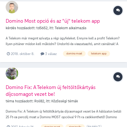
Domino Most opció és az "új" telekom app
kérdés hozzáadott:
td5652
, itt:
Telekom alkalmazás
A Telekom már megint szívatja a régi ügyfeleket. Ennyire kell a profit Telekom?
Ilyen pitiáner módon kell működni? Undorító és visszataszító, amit csinálnak! A
lényeg: Eddig volt egy jó opciója a Telekomnak: a Domino Most, ami tényleg
2018. október 8.
3 válasz
domino most
telekom app
egy kedvezményes szolgáltatás volt. Most azt találták ki a germánok, hogy az
opció automatikus megújítása megszűnik, az 30 naponta kikapcsolják. Ezzel
egyidejűleg megszüntették a Domino Most opció bekapcsolhatóságát az
internetes online felületen, az a jövőben csak a készülékekre telepített, új
Telekom appon belül lehetséges. Az új Telekom app azonban csak az Android 5+
készülékekre telepíthető... így a régebbi készülékek tulajdonosait egyszerűen
Domino Fix: A Telekom új feltöltőkártyás
kizárják ebből a kedvezményből. Az én kedvenc készülékeim, a kíváló
díjcsomagot vezet be!
SonyEricsson MiniPro SK17i, illetve a dect-mobil hibrid Panasonic KX-PRXA15
így azonnal kiesnek a kedvezményes szolgáltatásból, mivel ezekre már nem
téma hozzáadott:
Roli82
, itt:
Közösségi témák
telepíthető az Android 5+... Trükkös nem? Habár szerintem inkább UNDORÍTÓ
Domino Fix: A Telekom új feltöltőkártyás díjcsomagot vezet be A hálózaton belüli
és és ALJAS GYAKORLAT!!! td5652
25 Ft-os percdíj most a Domino MOST opcióval 9 Ft-ra csökkenthető! Domino
Fix: belföldi alapdíjas percdíj és SMS egységesen 25 Ft Új előfizetőknek két új
(és még 3 )
2017. február 16.
domino most
domino fix