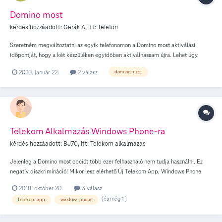
Domino most
kérdés hozzáadott:
Gerák A
, itt:
Telefon
Szeretném megváltoztatni az egyik telefonomon a Domino most aktiválási
idõpontját, hogy a két készüléken egyidöben aktiválhassam újra. Lehet úgy,
hogy az egyiken megszüntetem, majd a másik aktiválásakor ezt is aktiváljam?
2020. január 22.
2 válasz
domino most
Másképp kérdezve : megszűnik e véglegesen az opció, ha kikapcsolom, vagy
bármikor újra aktiválhatom egy új 30 napos ciklusra ?
Telekom Alkalmazás Windows Phone-ra
kérdés hozzáadott:
BJ70
, itt:
Telekom alkalmazás
Jelenleg a Domino most opciót több ezer felhasználó nem tudja használni. Ez
negatív diszkrimináció! Mikor lesz elérhető Új Telekom App, Windows Phone
operációs rendszerű telefon készülékekre? Addig is vissza kellene állítani az
2018. október 20.
3 válasz
internetes online felületen való bekapcsolás lehetőségét!
(és még 1 )
telekom app
windows phone