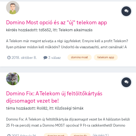
Domino Most opció és az "új" telekom app
kérdés hozzáadott:
td5652
, itt:
Telekom alkalmazás
A Telekom már megint szívatja a régi ügyfeleket. Ennyire kell a profit Telekom?
Ilyen pitiáner módon kell működni? Undorító és visszataszító, amit csinálnak! A
lényeg: Eddig volt egy jó opciója a Telekomnak: a Domino Most, ami tényleg
2018. október 8.
3 válasz
domino most
telekom app
egy kedvezményes szolgáltatás volt. Most azt találták ki a germánok, hogy az
opció automatikus megújítása megszűnik, az 30 naponta kikapcsolják. Ezzel
egyidejűleg megszüntették a Domino Most opció bekapcsolhatóságát az
internetes online felületen, az a jövőben csak a készülékekre telepített, új
Telekom appon belül lehetséges. Az új Telekom app azonban csak az Android 5+
készülékekre telepíthető... így a régebbi készülékek tulajdonosait egyszerűen
Domino Fix: A Telekom új feltöltőkártyás
kizárják ebből a kedvezményből. Az én kedvenc készülékeim, a kíváló
díjcsomagot vezet be!
SonyEricsson MiniPro SK17i, illetve a dect-mobil hibrid Panasonic KX-PRXA15
így azonnal kiesnek a kedvezményes szolgáltatásból, mivel ezekre már nem
téma hozzáadott:
Roli82
, itt:
Közösségi témák
telepíthető az Android 5+... Trükkös nem? Habár szerintem inkább UNDORÍTÓ
Domino Fix: A Telekom új feltöltőkártyás díjcsomagot vezet be A hálózaton belüli
és és ALJAS GYAKORLAT!!! td5652
25 Ft-os percdíj most a Domino MOST opcióval 9 Ft-ra csökkenthető! Domino
Fix: belföldi alapdíjas percdíj és SMS egységesen 25 Ft Új előfizetőknek két új
(és még 3 )
2017. február 16.
domino most
domino fix