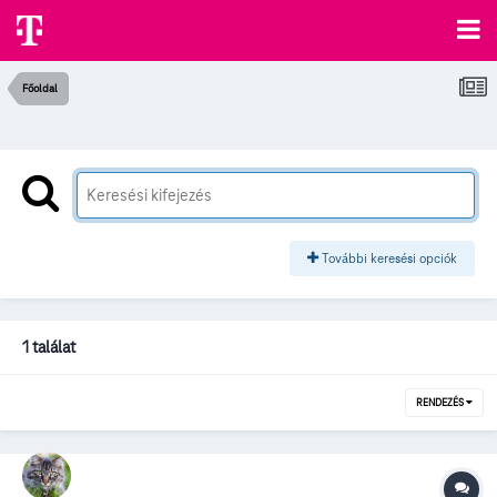
Főoldal
További keresési opciók
1 találat
RENDEZÉS