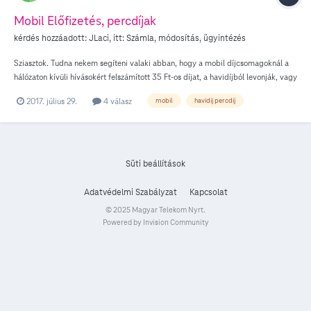
Mobil Előfizetés, percdíjak
kérdés hozzáadott:
JLaci
, itt:
Számla, módosítás, ügyintézés
Sziasztok. Tudna nekem segíteni valaki abban, hogy a mobil díjcsomagoknál a
hálózaton kívüli hívásokért felszámított 35 Ft-os díjat, a havidíjból levonják, vagy
pluszban számolják rá?
2017. július 29.
4 válasz
mobil
havidíj percdíj
Süti beállítások
Adatvédelmi Szabályzat
Kapcsolat
© 2025 Magyar Telekom Nyrt.
Powered by Invision Community