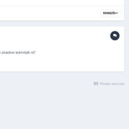
RENDEZÉS
gy pluszban számolják rá?
Minden aktivitás