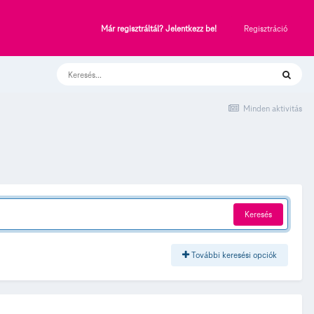
Regisztráció
Már regisztráltál? Jelentkezz be!
Minden aktivitás
Keresés
További keresési opciók