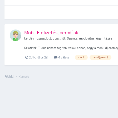
Mobil Előfizetés, percdíjak
kérdés hozzáadott:
JLaci
, itt:
Számla, módosítás, ügyintézés
Sziasztok. Tudna nekem segíteni valaki abban, hogy a mobil díjcsomagok
2017. július 29.
4 válasz
mobil
havidíj percdíj
Főoldal
Keresés