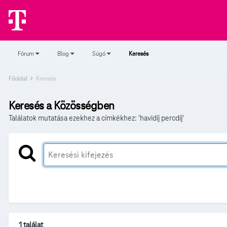
Fórum
Blog
Súgó
Keresés
Főoldal
Keresés
Keresés a Közösségben
Találatok mutatása ezekhez a címkékhez: 'havidíj percdíj'
1 találat