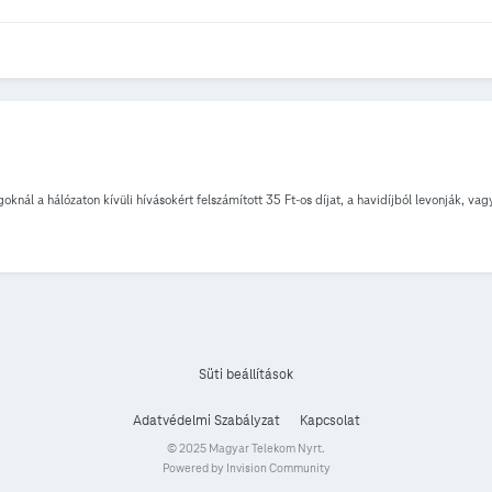
nál a hálózaton kívüli hívásokért felszámított 35 Ft-os díjat, a havidíjból levonják, va
Süti beállítások
Adatvédelmi Szabályzat
Kapcsolat
© 2025 Magyar Telekom Nyrt.
Powered by Invision Community