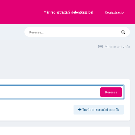
Regisztráció
Már regisztráltál? Jelentkezz be!
Minden aktivitás
Keresés
További keresési opciók