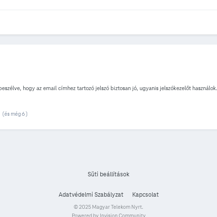
eszélve, hogy az email címhez tartozó jelszó biztosan jó, ugyanis jelszókezelőt használok
(és még 6 )
Süti beállítások
Adatvédelmi Szabályzat
Kapcsolat
© 2025 Magyar Telekom Nyrt.
Powered by Invision Community