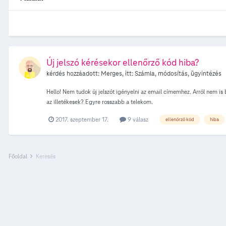
Új jelszó kérésekor ellenőrző kód hiba?
kérdés hozzáadott:
Merges
, itt:
Számla, módosítás, ügyintézés
Hello! Nem tudok új jelszót igényelni az email címemhez. Arról nem is b
az illetékesek? Egyre rosszabb a telekom.
2017. szeptember 17.
9 válasz
ellenőrző kód
hiba
Főoldal
Keresés