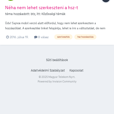
Néha nem lehet szerkeszteni a hsz-t
téma hozzáadott:
btz
, itt:
Közösségi témák
Üdv! Sajnos mobil verzió alatt előfordul, hogy nem lehet szerkeezteni a
hozzászólást. A szerkesztési linket felajánlja, lehet is írni a változtatást, de nem
menti el a változásokat. Kilépés/bejelentkezés és cookie törlés után sem, másik
2016. július 19.
8 válasz
szerkesztés
hsz hozzászólás
böngészővel belépve sem. Eddig random jön elő ez a hiba. Update: Asztali
verzióra áttkapcsolva engedi a hsz módosítását. Mobil verzióra visszaváltva nem
engedi. Ezt a hibáról szóló hszemet engedi frissíteni mobilról is ugyanakkor, igaz
ez a témaindító hsz is.
Süti beállítások
Adatvédelmi Szabályzat
Kapcsolat
© 2025 Magyar Telekom Nyrt.
Powered by Invision Community