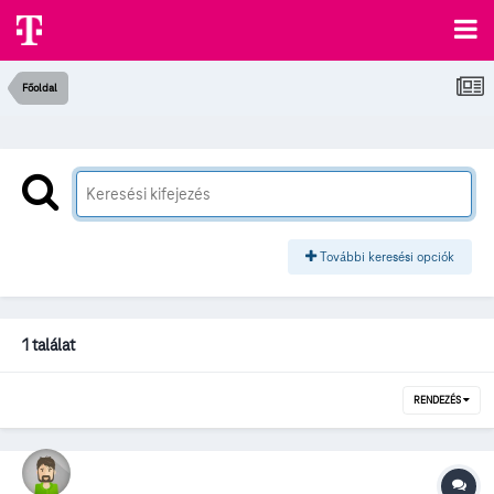
Főoldal
További keresési opciók
1 találat
RENDEZÉS