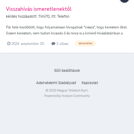
Visszahívás ismeretlenektől
kérdés hozzáadott:
Timi70
, itt:
Telefon
Pár hete kezdődött, hogy folyamatosan hívogatnak "vissza", hogy kerestem őket.
Sosem kerestem, nem tudom kicsoda ő és nincs is a kimenő híváslistámban a
száma. Először megnéztem, hátha a táskám.... zsebem felhívta, de nem. Azóta
2024. szeptember 30.
3 válasz
ismeretlen
már hívtak ugyanezért sokan, hogy keresten őket.... Mit lehet tenni ez ügynbe
azonkívül, hogy hívtam a 1414et, ahol azt mondták valami védelmet kapok 72
órára, amit nem nagyon értek mi az értelme.... Köszönöm ha válaszoltok
Süti beállítások
Adatvédelmi Szabályzat
Kapcsolat
© 2025 Magyar Telekom Nyrt.
Powered by Invision Community