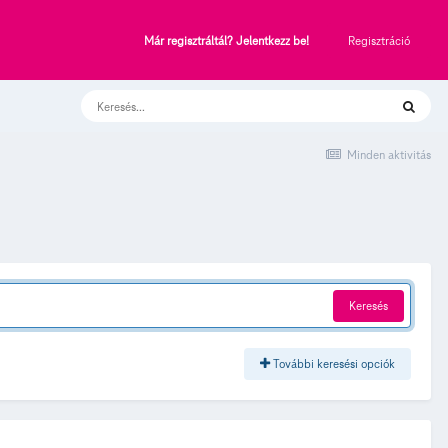
Regisztráció
Már regisztráltál? Jelentkezz be!
Minden aktivitás
Keresés
További keresési opciók