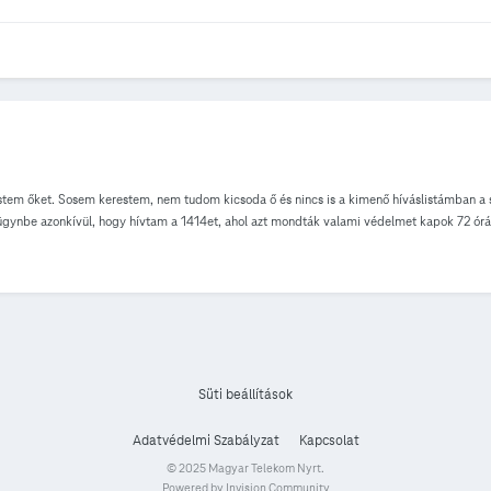
estem őket. Sosem kerestem, nem tudom kicsoda ő és nincs is a kimenő híváslistámban a 
z ügynbe azonkívül, hogy hívtam a 1414et, ahol azt mondták valami védelmet kapok 72 órá
Süti beállítások
Adatvédelmi Szabályzat
Kapcsolat
© 2025 Magyar Telekom Nyrt.
Powered by Invision Community