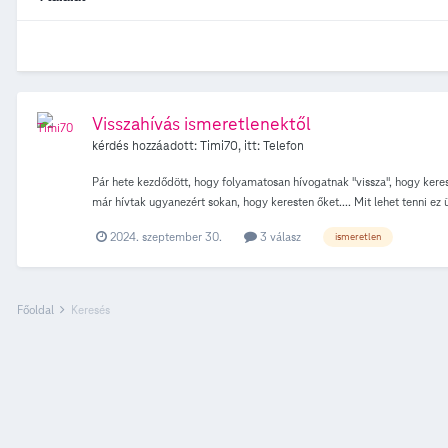
Visszahívás ismeretlenektől
kérdés hozzáadott:
Timi70
, itt:
Telefon
Pár hete kezdődött, hogy folyamatosan hívogatnak "vissza", hogy ker
már hívtak ugyanezért sokan, hogy keresten őket.... Mit lehet tenni e
2024. szeptember 30.
3 válasz
ismeretlen
Főoldal
Keresés