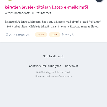
kéretlen levelek tiltása változó e-mailcímről
kérdés hozzáadott:
Lui
, itt:
Internet
Sziasztok! Az lenne a kérésem, hogy egy változó e-mail címről érkező "reklámot"
miként lehet tiltani. Kétféle is érkezik, valami német változtasd meg az életed,
nekem így sikerült, stb. A másik pedig mindig másik hölgy profilját ajánlja,
(és még 2 )
2017. október 22.
e-mail
spam
különböző szolgáltatásokkal. Miként tudom visszakeresni honnan érkeznek és
tudom tiltani, ha mindig más a feladó e-mail cím? Már azt is próbáltam, hogy
mobilról lépek be (ott kisebb az esély a vírusra) a hivatkozásra, majd próbálok
leiratkozni, de természetesen nem engedi. Leiratkozásról hibával kilép Pl:
ethan.h@hd720porn.com; postmaster@alltender.com;
Süti beállítások
danielle.x@majorchumleighscircus.org; mariomiguel@taquari.com;
reesej3@students.lee.k12.al.us Köszi a segítséget
Adatvédelmi Szabályzat
Kapcsolat
© 2025 Magyar Telekom Nyrt.
Powered by Invision Community