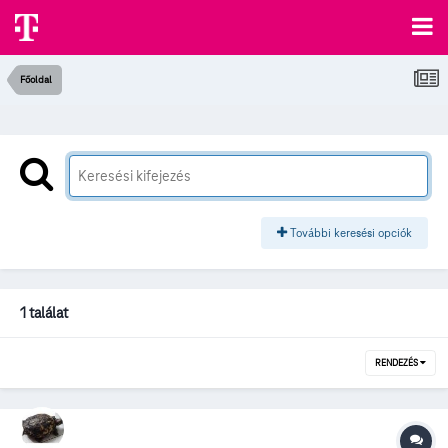
Főoldal
További keresési opciók
1 találat
RENDEZÉS