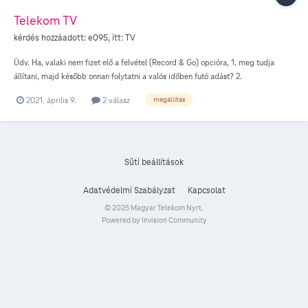
Telekom TV
kérdés hozzáadott:
e095
, itt:
TV
Üdv. Ha, valaki nem fizet elő a felvétel (Record & Go) opcióra, 1. meg tudja
állítani, majd később onnan folytatni a valós időben futó adást? 2.
visszajátszhatja a 3 napi Telekom által tárolt műsort?
2021. április 9.
2 válasz
megállítás
Süti beállítások
Adatvédelmi Szabályzat
Kapcsolat
© 2025 Magyar Telekom Nyrt.
Powered by Invision Community