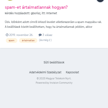
spam-et ártalmatlannak hogyan?
kérdés hozzáadott:
gborisz
, itt:
Internet
Üdv. Időnként adott címről érkező levelet véletlenszerűen a spam mappába rak.
A beállítások között beállítottam, hogy ha ártalmatlannak jelölöm, akkor
helyezze át a Beérkezett mappába. De nem találom, hogy lehet ártalmatlannak
2019. november 26.
3 válasz
jelölni egy levelet. (vagy sikerült az engedélyezett email címet másképpen
(és még 2 )
spam
ártalmatlan
megfogalmazni két külön menüpontban?) Előre is köszönöm.
Süti beállítások
Adatvédelmi Szabályzat
Kapcsolat
© 2025 Magyar Telekom Nyrt.
Powered by Invision Community