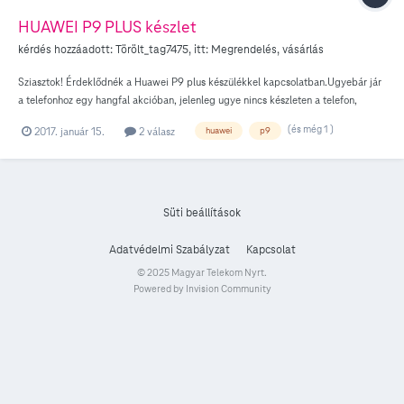
HUAWEI P9 PLUS készlet
kérdés hozzáadott:
Törölt_tag7475
, itt:
Megrendelés, vásárlás
Sziasztok! Érdeklődnék a Huawei P9 plus készülékkel kapcsolatban.Ugyebár jár
a telefonhoz egy hangfal akcióban, jelenleg ugye nincs készleten a telefon,
kértem értesítést. Holnapi naptól vége lesz annak az akciónak ami a 2. hónap
(és még 1 )
2017. január 15.
2 válasz
huawei
p9
utáni részletfizetésről szól. Az ajándék kiegészítős akció is a mai napig szól?
Mivel én ma azaz még akción belül kértem értesítést, szóval még időben. Ha
lesz újra készleten a telefon akkor is járni fog hozzá az ajándék hangfal?
Süti beállítások
Adatvédelmi Szabályzat
Kapcsolat
© 2025 Magyar Telekom Nyrt.
Powered by Invision Community