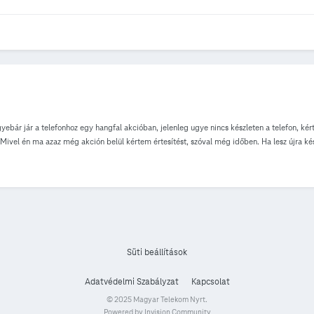
bár jár a telefonhoz egy hangfal akcióban, jelenleg ugye nincs készleten a telefon, kért
l? Mivel én ma azaz még akción belül kértem értesítést, szóval még időben. Ha lesz újra kés
Süti beállítások
Adatvédelmi Szabályzat
Kapcsolat
© 2025 Magyar Telekom Nyrt.
Powered by Invision Community