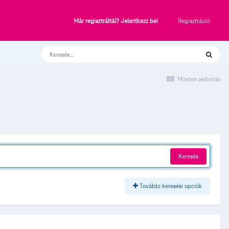
Regisztráció
Már regisztráltál? Jelentkezz be!
Minden aktivitás
Keresés
További keresési opciók