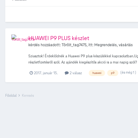
HUAWEI P9 PLUS készlet
kérdés hozzáadott:
Törölt_tag7475
, itt:
Megrendelés, vásárlás
Sziasztok! Érdeklődnék a Huawei P9 plus készülékkel kapcsolatban.Ugye
részletfizetésről szól. Az ajándék kiegészítős akció is a mai napig szó
(és még 1 )
2017. január 15.
2 válasz
huawei
p9
Főoldal
Keresés