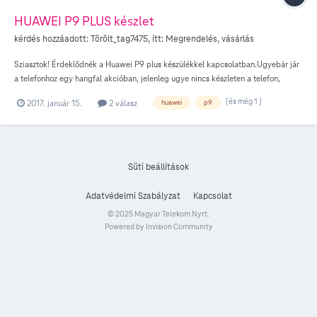
HUAWEI P9 PLUS készlet
kérdés hozzáadott:
Törölt_tag7475
, itt:
Megrendelés, vásárlás
Sziasztok! Érdeklődnék a Huawei P9 plus készülékkel kapcsolatban.Ugyebár jár
a telefonhoz egy hangfal akcióban, jelenleg ugye nincs készleten a telefon,
kértem értesítést. Holnapi naptól vége lesz annak az akciónak ami a 2. hónap
(és még 1 )
2017. január 15.
2 válasz
huawei
p9
utáni részletfizetésről szól. Az ajándék kiegészítős akció is a mai napig szól?
Mivel én ma azaz még akción belül kértem értesítést, szóval még időben. Ha
lesz újra készleten a telefon akkor is járni fog hozzá az ajándék hangfal?
Süti beállítások
Adatvédelmi Szabályzat
Kapcsolat
© 2025 Magyar Telekom Nyrt.
Powered by Invision Community