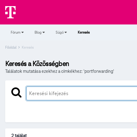
Fórum
Blog
Súgó
Keresés
Főoldal
Keresés
Keresés a Közösségben
Találatok mutatása ezekhez a címkékhez: 'portforwarding'
2 találat