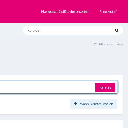
Regisztráció
Már regisztráltál? Jelentkezz be!
Minden aktivitás
Keresés
További keresési opciók