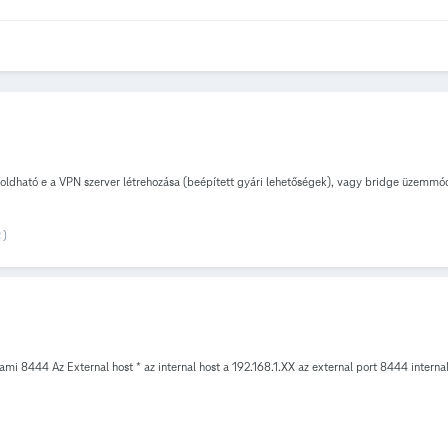
goldható e a VPN szerver létrehozása (beépített gyári lehetőségek), vagy bridge üzemmó
 )
ami 8444 Az External host * az internal host a 192.168.1.XX az external port 8444 inter