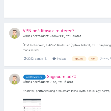
VPN beállítása a routeren?
kérdés hozzáadott:
Radó2600
, itt:
Hálózat
Üdv! Technicolor_FGA2233 Router -en (optikai hálózat, fíx IP cím) me
már sikerült?
(és még 2
2022. április 13.
1 válasz
fga2233
vpn
Sagecom 5670
portforwarding
kérdés hozzáadott:
R-po
, itt:
Hálózat
Sziasztok, portforwarding problémám lenne, nyitni akarok egy portot, 