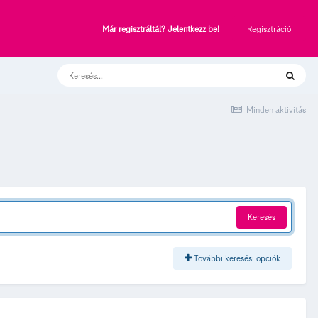
Regisztráció
Már regisztráltál? Jelentkezz be!
Minden aktivitás
Keresés
További keresési opciók