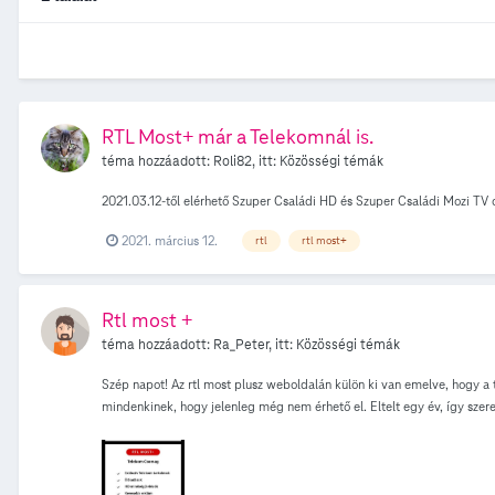
RTL Most+ már a Telekomnál is.
téma hozzáadott:
Roli82
, itt:
Közösségi témák
2021.03.12-től elérhető Szuper Családi HD és Szuper Családi Mozi TV 
2021. március 12.
rtl
rtl most+
Rtl most +
téma hozzáadott:
Ra_Peter
, itt:
Közösségi témák
Szép napot! Az rtl most plusz weboldalán külön ki van emelve, hogy a t
mindenkinek, hogy jelenleg még nem érhető el. Eltelt egy év, így sze
a konkurens cégeknél már régen elérhető volt a szolgáltatás. Előre is 