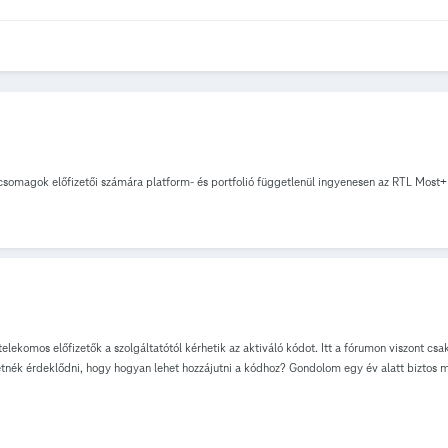
csomagok előfizetői számára platform- és portfolió függetlenül ingyenesen az RTL Most+ 
elekomos előfizetők a szolgáltatótól kérhetik az aktiváló kódot. Itt a fórumon viszont cs
retnék érdeklődni, hogy hogyan lehet hozzájutni a kódhoz? Gondolom egy év alatt bizto
köszönöm a választ.