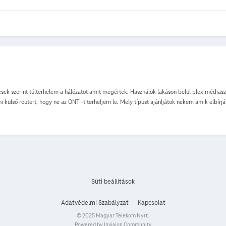
k szerint túlterhelem a hálózatot amit megértek. Használok lakáson belül plex médiaszerv
lső routert, hogy ne az ONT -t terheljem le. Mely típust ajánljátok nekem amik elbírják e
 néztem ki, még nem tudom, hogy kinek mi a tapasztalatja erről. 20-30 ezer magyar huf 
Süti beállítások
Adatvédelmi Szabályzat
Kapcsolat
© 2025 Magyar Telekom Nyrt.
Powered by Invision Community