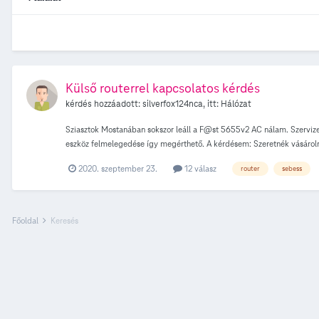
Külső routerrel kapcsolatos kérdés
kérdés hozzáadott:
silverfox124nca
, itt:
Hálózat
Sziasztok Mostanában sokszor leáll a F@st 5655v2 AC nálam. Szervizese
eszköz felmelegedése így megérthető. A kérdésem: Szeretnék vásárolni kü
képes fel és letöltésre. Eddig a Asus RT-AC58U AC1300 típusú routert
2020. szeptember 23.
12 válasz
router
sebess
Főoldal
Keresés