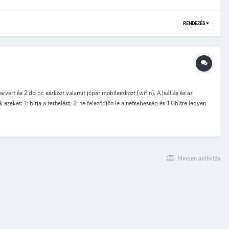
RENDEZÉS
ert és 2 db pc eszközt valamit jópár mobileszközt (wifin). A leállás és az
zeket: 1: bírja a terhelést, 2: ne feleződjön le a netsebesség és 1 Gbitre legyen
összegben szeretnék routert vásárolni.
Minden aktivitás