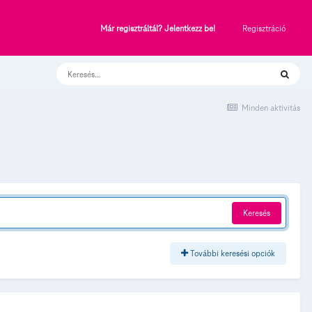
Regisztráció
Már regisztráltál? Jelentkezz be!
Minden aktivitás
Keresés
További keresési opciók