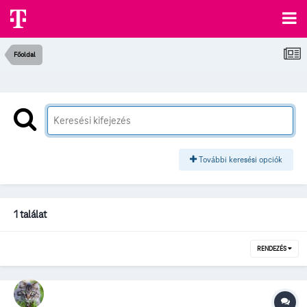
Főoldal
További keresési opciók
1 találat
RENDEZÉS