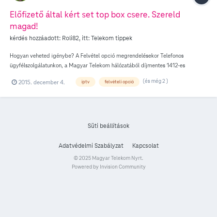
Előfizető által kért set top box csere. Szereld
magad!
kérdés hozzáadott:
Roli82
, itt:
Telekom tippek
Hogyan veheted igénybe? A Felvétel opció megrendelésekor Telefonos
ügyfélszolgálatunkon, a Magyar Telekom hálózatából díjmentes 1412-es
telefonszámon Telekom üzleteinkben Bővebb információért látogass el ide.
(és még 2 )
2015. december 4.
iptv
felvételi opció
Süti beállítások
Adatvédelmi Szabályzat
Kapcsolat
© 2025 Magyar Telekom Nyrt.
Powered by Invision Community