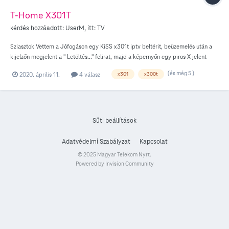
T-Home X301T
kérdés hozzáadott:
UserM
, itt:
TV
Sziasztok Vettem a Jófogáson egy KiSS x301t iptv beltérit, beüzemelés után a
kijelzőn megjelent a " Letöltés..." felirat, majd a képernyőn egy piros X jelent
meg. Mit tehetek az ügyben? Végső esetben hogyan tudnék egy moddolt
(és még 5 )
2020. április 11.
4 válasz
x301
x300t
rendszert rátenni? Köszönöm és Üdv.
Süti beállítások
Adatvédelmi Szabályzat
Kapcsolat
© 2025 Magyar Telekom Nyrt.
Powered by Invision Community