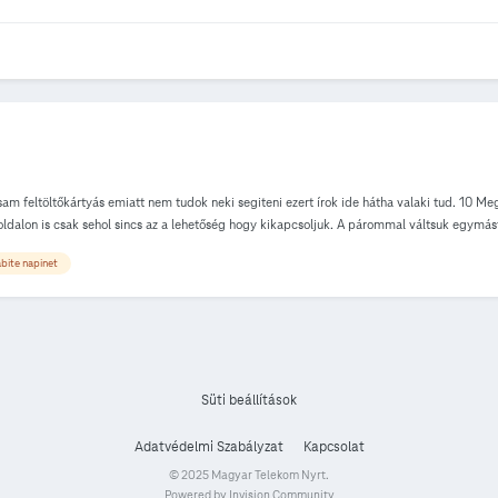
rsam feltöltőkártyás emiatt nem tudok neki segiteni ezert írok ide hátha valaki tud. 10
ldalon is csak sehol sincs az a lehetőség hogy kikapcsoljuk. A párommal váltsuk egymást
lok amiatt hogy le szeretném mondani ezt a napi netet megtehetem e, elvégre nem az én 
bite napinet
i szép napot.
Süti beállítások
Adatvédelmi Szabályzat
Kapcsolat
© 2025 Magyar Telekom Nyrt.
Powered by Invision Community