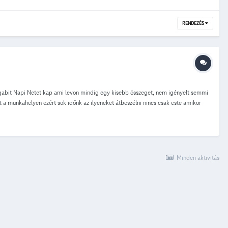
RENDEZÉS
 Megabit Napi Netet kap ami levon mindig egy kisebb összeget, nem igényelt semmi
 a munkahelyen ezért sok időnk az ilyeneket átbeszélni nincs csak este amikor
nevemen van. Lehetséges az hogy esetleg interneten keresztül mondjam le ez a
Minden aktivitás