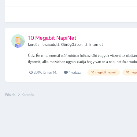
10 Megabit NapiNet
kérdés hozzáadott:
GörögGábor
, itt:
Internet
Üdv. Én sima normál előfizetéses felhasználó vagyok viszont az élettá
ilyesmit, alkalmazásban ugyan kiadja hogy van ez a napi net és a webo
már nincs hozzá kapacitásunk. Szóval a kérdés(ek): Ha én betelefoná
2019. június 14.
1 válasz
10 megabit napinet
10 mega
szolgáltatást? És ha igen akkor hol? Köszönöm hogy elolvastad, tovább
Főoldal
Keresés