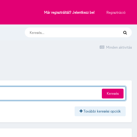
Regisztráció
Már regisztráltál? Jelentkezz be!
Minden aktivitás
Keresés
További keresési opciók