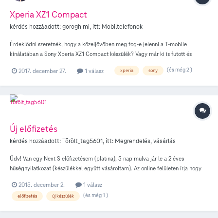
Xperia XZ1 Compact
kérdés hozzáadott:
goroghimi
, itt:
Mobiltelefonok
Érdeklődni szeretnék, hogy a közeljövőben meg fog-e jelenni a T-mobile
kínálatában a Sony Xperia XZ1 Compact készülék? Vagy már ki is futott és
lemaradtam róla?
(és még 2 )
2017. december 27.
1 válasz
xperia
sony
Új előfizetés
kérdés hozzáadott:
Törölt_tag5601
, itt:
Megrendelés, vásárlás
Üdv! Van egy Next S előfizetésem (platina), 5 nap mulva jár le a 2 éves
hűségnyilatkozat (készülékkel együtt vásároltam). Az online felületen írja hogy
5nap van még a telefon hűség időből és utána kedvezményes áron tudok újat
2015. december 2.
1 válasz
venni. Az után érdeklődnék, hogy ez azt jelenti hogy egy egyedi árat/árakat
(és még 1 )
előfizetés
új készülék
kapok előfizetés hosszabbítás esetén, vagy a most is elérhető árakon tudok új
előfizetést kötni? Köszönöm előre is a választ! G.Gábor Szeged