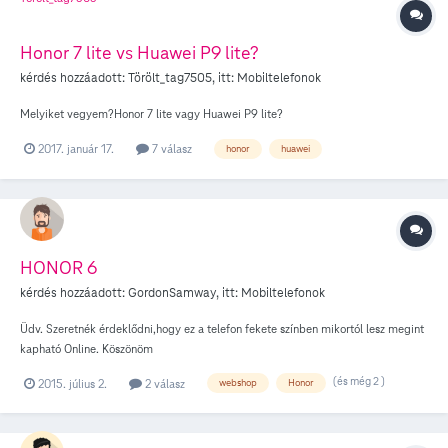
Honor 7 lite vs Huawei P9 lite?
kérdés hozzáadott:
Törölt_tag7505
, itt:
Mobiltelefonok
Melyiket vegyem?Honor 7 lite vagy Huawei P9 lite?
2017. január 17.
7 válasz
honor
huawei
HONOR 6
kérdés hozzáadott:
GordonSamway
, itt:
Mobiltelefonok
Üdv. Szeretnék érdeklődni,hogy ez a telefon fekete színben mikortól lesz megint
kapható Online. Köszönöm
(és még 2 )
2015. július 2.
2 válasz
webshop
Honor