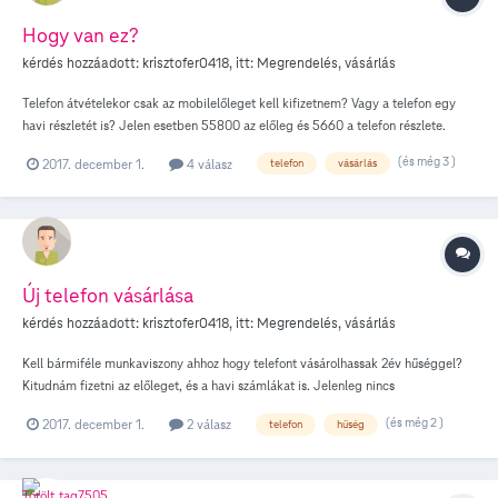
Hogy van ez?
kérdés hozzáadott:
krisztofer0418
, itt:
Megrendelés, vásárlás
Telefon átvételekor csak az mobilelőleget kell kifizetnem? Vagy a telefon egy
havi részletét is? Jelen esetben 55800 az előleg és 5660 a telefon részlete.
(és még 3 )
2017. december 1.
4 válasz
telefon
vásárlás
Új telefon vásárlása
kérdés hozzáadott:
krisztofer0418
, itt:
Megrendelés, vásárlás
Kell bármiféle munkaviszony ahhoz hogy telefont vásárolhassak 2év hűséggel?
Kitudnám fizetni az előleget, és a havi számlákat is. Jelenleg nincs
munkahelyem, ha az számít akkor nem rég volt munkaviszonyom. Köszönöm a
(és még 2 )
2017. december 1.
2 válasz
telefon
hűség
választ!