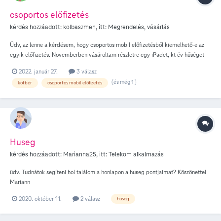
csoportos előfizetés
kérdés hozzáadott:
kolbaszmen
, itt:
Megrendelés, vásárlás
Üdv, az lenne a kérdésem, hogy csoportos mobil előfizetésből kiemelhető-e az
egyik előfizetés. Novemberben vásároltam részletre egy iPadet, kt év hűséget
vállalva 4 mobilelőfizetésre. Ha az egyiket ki szeretném venni, és a fiam nevére
2022. január 27.
3 válasz
átíratni, milyen költséggel járna? Illetve ki lehetne váltani egy másik előfizetés
(és még 1 )
kötbér
csoportos mobil előfizetés
bevonásával? Mondjuk egy új előfizu, vagy dominó előfizusra váltsával?
Köszönöm
Huseg
kérdés hozzáadott:
Marianna25
, itt:
Telekom alkalmazás
üdv. Tudnátok segíteni hol találom a honlapon a huseg pontjaimat? Köszönettel
Mariann
2020. október 11.
2 válasz
huseg