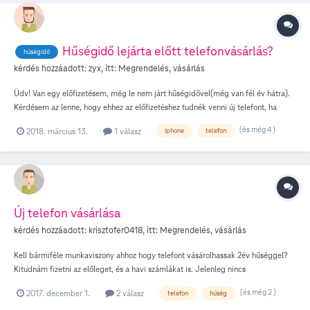
Hűségidő lejárta előtt telefonvásárlás?
hűségidő
kérdés hozzáadott:
zyx
, itt:
Megrendelés, vásárlás
Üdv! Van egy előfizetésem, még le nem járt hűségidővel(még van fél év hátra).
Kérdésem az lenne, hogy ehhez az előfizetéshez tudnék venni új telefont, ha
aláírok ismét két évet, tehát megújítom a mostanit? Vagy mindenféleképpen
(és még 4 )
2018. március 13.
1 válasz
iphone
telefon
meg kell várjam a hűségidő lejártát ahhoz, hogy a jelenlegi előfizetésemhez
tudjak új telefont venni? Köszönöm!
Új telefon vásárlása
kérdés hozzáadott:
krisztofer0418
, itt:
Megrendelés, vásárlás
Kell bármiféle munkaviszony ahhoz hogy telefont vásárolhassak 2év hűséggel?
Kitudnám fizetni az előleget, és a havi számlákat is. Jelenleg nincs
munkahelyem, ha az számít akkor nem rég volt munkaviszonyom. Köszönöm a
(és még 2 )
2017. december 1.
2 válasz
telefon
hűség
választ!