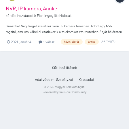
NVR, IP kamera, Annke
kérdés hozzáadott:
Elchlinger
, itt:
Hálózat
Sziasztok! Segítséget szeretnék kérni IP kamera témában. Adott egy NVR
rögzítő, ami utp kábellel csatlakozik a telekomkos zte routerhez. Saját hálózaton
tökéletesen müködik, saját Annke alkalmazásán is. Amint átváltok másik
(és még 1 )
2021. január 4.
1 válasz
távoli elérés
annke
hálózatra nem érem el a kamerát. Port forwarding be van állítva, de azzal is csak
úgy érem el a kamera képét ha saját otthoni hálózatról lépek fel rá a böngészön
keresztül. Milyen beállítás maradhatott ki, hogy egy másik halózattal is el
tudjam érni a kamera képét az applikációval vagy akár egy böngészővel is?
Előre is köszönöm !
Süti beállítások
Adatvédelmi Szabályzat
Kapcsolat
© 2025 Magyar Telekom Nyrt.
Powered by Invision Community