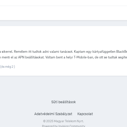
és sikerrel. Remélem itt tudtok adni valami tanácsot. Kaptam egy kártyafüggetlen Blac
em menti el az APN beállításokat. Voltam bent a helyi T-Mobile-ban, de ott se tudtak seg
(és még 2 )
Süti beállítások
Adatvédelmi Szabályzat
Kapcsolat
© 2025 Magyar Telekom Nyrt.
Powered by Invision Community