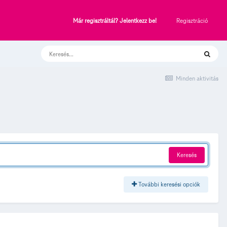
Regisztráció
Már regisztráltál? Jelentkezz be!
Minden aktivitás
Keresés
További keresési opciók