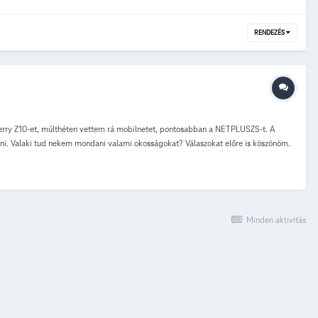
RENDEZÉS
kBerry Z10-et, múlthéten vettem rá mobilnetet, pontosabban a NETPLUSZS-t. A
íteni. Valaki tud nekem mondani valami okosságokat? Válaszokat előre is köszönöm.
Minden aktivitás