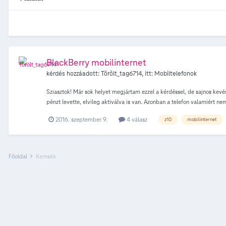
BlackBerry mobilinternet
kérdés hozzáadott:
Törölt_tag6714
, itt:
Mobiltelefonok
Sziasztok! Már sok helyet megjártam ezzel a kérdéssel, de sajnos kev
pénzt levette, elvileg aktiválva is van. Azonban a telefon valamiért n
2016. szeptember 9.
4 válasz
z10
mobilinternet
Főoldal
Keresés